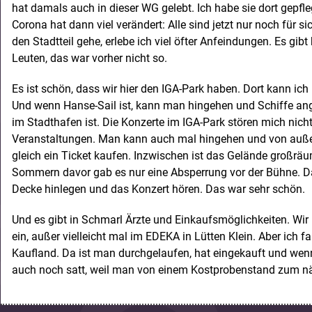
hat damals auch in dieser WG gelebt. Ich habe sie dort gepfle
Corona hat dann viel verändert: Alle sind jetzt nur noch für
den Stadtteil gehe, erlebe ich viel öfter Anfeindungen. Es gib
Leuten, das war vorher nicht so.
Es ist schön, dass wir hier den IGA-Park haben. Dort kann i
Und wenn Hanse-Sail ist, kann man hingehen und Schiffe an
im Stadthafen ist. Die Konzerte im IGA-Park stören mich nicht
Veranstaltungen. Man kann auch mal hingehen und von auß
gleich ein Ticket kaufen. Inzwischen ist das Gelände großräu
Sommern davor gab es nur eine Absperrung vor der Bühne. D
Decke hinlegen und das Konzert hören. Das war sehr schön.
Und es gibt in Schmarl Ärzte und Einkaufsmöglichkeiten. Wir
ein, außer vielleicht mal im EDEKA in Lütten Klein. Aber ich f
Kaufland. Da ist man durchgelaufen, hat eingekauft und w
auch noch satt, weil man von einem Kostprobenstand zum nä