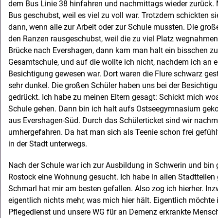
dem Bus Linie 38 hinfahren und nachmittags wieder zurüc
Bus geschubst, weil es viel zu voll war. Trotzdem schickten 
dann, wenn alle zur Arbeit oder zur Schule mussten. Die gro
den Ranzen rausgeschubst, weil die zu viel Platz wegnahmen
Brücke nach Evershagen, dann kam man halt ein bisschen zu s
Gesamtschule, und auf die wollte ich nicht, nachdem ich an 
Besichtigung gewesen war. Dort waren die Flure schwarz gestri
sehr dunkel. Die großen Schüler haben uns bei der Besichti
gedrückt. Ich habe zu meinen Eltern gesagt: Schickt mich woa
Schule gehen. Dann bin ich halt aufs Ostseegymnasium geko
aus Evershagen-Süd. Durch das Schülerticket sind wir nachm
umhergefahren. Da hat man sich als Teenie schon frei gefüh
in der Stadt unterwegs.
Nach der Schule war ich zur Ausbildung in Schwerin und bin 
Rostock eine Wohnung gesucht. Ich habe in allen Stadtteilen
Schmarl hat mir am besten gefallen. Also zog ich hierher. Inz
eigentlich nichts mehr, was mich hier hält. Eigentlich möchte
Pflegedienst und unsere WG für an Demenz erkrankte Mensch