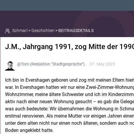
Schmarl
>
Geschichten
>
BEITRAGSDETAILS
J.M., Jahrgang 1991, zog Mitte der 199
@Tom (Redaktion "Stadtgespräche") .
. 07. May 2025
Ich bin in Evershagen geboren und zog mit meinen Eltern hierher
war. In Evershagen hatten wir nur eine Zwei-Zimmer-Wohnung:
Wohnzimmer, meine ältere Schwester und ich im Kinderzimme
aktiv nach einer neuen Wohnung gesucht – es gab die Gele
was auch bedeutete: Wir übernahmen die Wohnung in Schmarl
erstmal renovieren. Als meine Mutter vor einigen Jahren eine
unter dem alten nicht nur einen noch älteren, sondern auch
Boden angeklebt hatte.